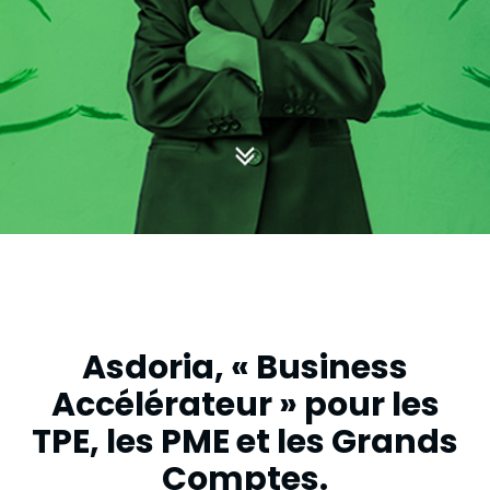
digitale
Référencement
naturel SEO
Communication
digitale
Identité
visuelle et
charte
graphique
Réalisations
Asdoria,
« Business
Expertises
Accélérateur »
pour les
TPE,
les PME et les Grands
La
marque,
Comptes.
une