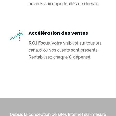
ouverts aux opportunités de demain.
espaces
d’achats
Digitalisation
d’entreprise
Accélération des ventes
Actualités
R.O.I Focus.
Votre visibilité sur tous les
canaux où vos clients sont présents.
Contact
Rentabilisez chaque € dépensé.
Qui
sommes
nous
Depuis la conception de sites Internet sur-mesure