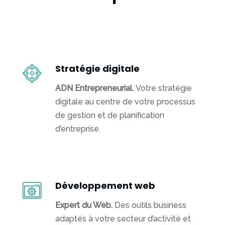
stratégie
digitale
Expérience
Utilisateur
Stratégie digitale
Ingénierie
ADN Entrepreneurial.
Votre stratégie
web,
digitale au centre de votre processus
eCommerce,
de gestion et de planification
lab
d’entreprise.
Marketplaces
Data
marketing
Développement web
Web
Expert du Web.
Des outils business
marketing
adaptés à votre secteur d’activité et
et