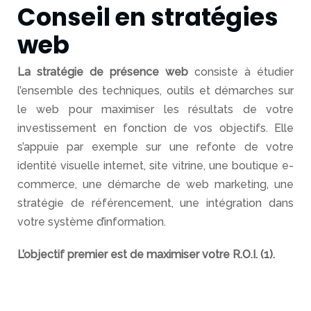
digitale
Conseil en stratégies
Référencement
web
naturel SEO
La stratégie de présence web
consiste à étudier
Communication
l’ensemble des techniques, outils et démarches sur
digitale
le web pour maximiser les résultats de votre
investissement en fonction de vos objectifs. Elle
Identité
s’appuie par exemple sur une refonte de votre
visuelle et
charte
identité visuelle internet, site vitrine, une boutique e-
graphique
commerce, une démarche de web marketing, une
stratégie de référencement, une intégration dans
Réalisations
votre système d’information.
Expertises
L’objectif premier est de maximiser votre R.O.I. (1).
La
marque,
une