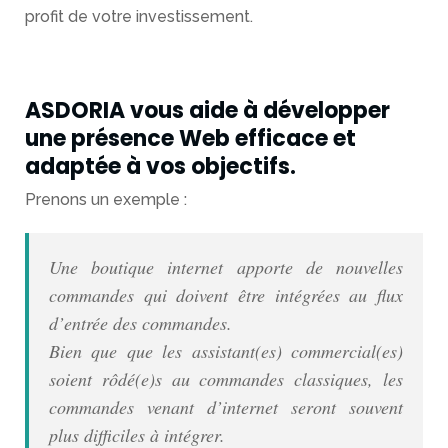
profit de votre investissement.
espaces
d’achats
Digitalisation
ASDORIA vous aide à développer
d’entreprise
une présence Web efficace et
Actualités
adaptée à vos objectifs.
Prenons un exemple :
Contact
Qui
Une boutique internet apporte de nouvelles
sommes
commandes qui doivent être intégrées au flux
nous
d’entrée des commandes.
Bien que que les assistant(es) commercial(es)
soient rôdé(e)s au commandes classiques, les
commandes venant d’internet seront souvent
plus difficiles à intégrer.