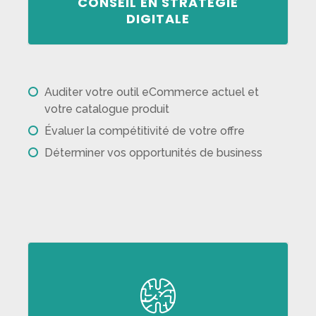
CONSEIL EN STRATÉGIE
Une stratégie digitale adaptée pour
DIGITALE
Auditer votre outil eCommerce actuel et
votre catalogue produit
Évaluer la compétitivité de votre offre
Déterminer vos opportunités de business
Développons vos outils selon vos
attentes