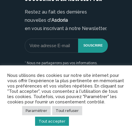
Restez au fait des dernières
nouvelles d'
Asdoria
en vous inscrivant à notre Newsletter.
* Nous ne partagerons pas vos informations.
Nous utilisons des cookies sur notre site internet pour
vous offrir l'expérience la plus pertinente en mémorisant
vos préférences et vos visites répétées. En cliquant sur
"Tout accepter", vous consentez à l'utilisation de tous
les cookies. Toutefois, vous pouvez "Paramètrer" les
cookies pour fournir un consentement contrôlé.
Copyright © Asdoria. Tous droits réservés |
Mentions légales
|
Plan du site
|
Politique de
Paramètrer
Tout refuser
confidentialité
Tout accepter