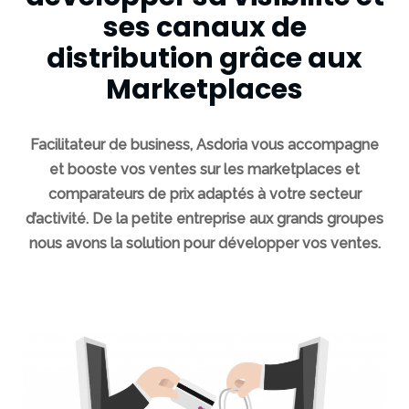
digitale
ses canaux de
Référencement
distribution grâce aux
naturel SEO
Marketplaces
Communication
digitale
Facilitateur de business, Asdoria vous accompagne
et booste vos ventes sur les
marketplaces et
Identité
visuelle et
comparateurs de prix
adaptés à votre secteur
charte
d’activité. De la petite entreprise aux grands groupes
graphique
nous avons la solution pour développer vos ventes.
Réalisations
Expertises
La
marque,
une