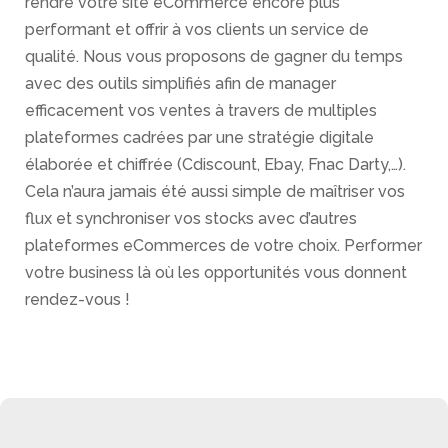
rendre votre site eCommerce encore plus
espaces
performant et offrir à vos clients un service de
d’achats
qualité. Nous vous proposons de gagner du temps
avec des outils simplifiés afin de manager
Digitalisation
efficacement vos ventes à travers de multiples
d’entreprise
plateformes cadrées par une stratégie digitale
Actualités
élaborée et chiffrée (Cdiscount, Ebay, Fnac Darty,…).
Cela n’aura jamais été aussi simple de maîtriser vos
Contact
flux et synchroniser vos stocks avec d’autres
plateformes eCommerces de votre choix. Performer
Qui
votre business là où les opportunités vous donnent
sommes
nous
rendez-vous !