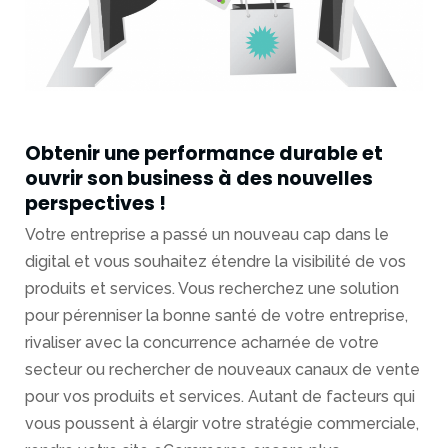
stratégie
digitale
Expérience
Utilisateur
Obtenir une performance durable et
Ingénierie
ouvrir son business à des nouvelles
web,
perspectives !
eCommerce,
lab
Votre entreprise a passé un nouveau cap dans le
digital et vous souhaitez étendre la visibilité de vos
Marketplaces
produits et services. Vous recherchez une solution
pour pérenniser la bonne santé de votre entreprise,
Data
rivaliser avec la concurrence acharnée de votre
marketing
secteur ou rechercher de nouveaux canaux de vente
Web
pour vos produits et services. Autant de facteurs qui
marketing
vous poussent à élargir votre stratégie commerciale,
et