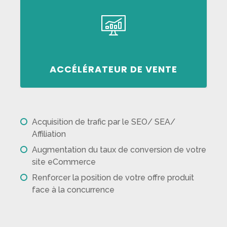
secteur pour développer vos ventes
Votre stratégie adaptée à votre
ACCÉLÉRATEUR DE VENTE
Acquisition de trafic par le SEO/ SEA/
Affiliation
Augmentation du taux de conversion de votre
site eCommerce
Renforcer la position de votre offre produit
face à la concurrence