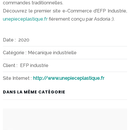
commandes traditionnelles.
espaces
Découvrez le premier site e-Commerce d’EFP Industrie,
d’achats
unepieceplastique.fr
fièrement conçu par Asdoria ;).
Digitalisation
d’entreprise
Date :
2020
Actualités
Catégorie :
Mécanique industrielle
Contact
Client :
EFP industrie
Qui
Site Internet :
http://www.unepieceplastique.fr
sommes
nous
DANS LA MÊME CATÉGORIE