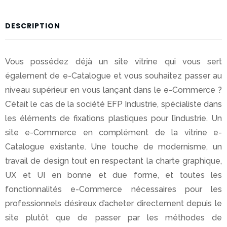
stratégie
digitale
DESCRIPTION
Expérience
Utilisateur
Vous possédez déjà un site vitrine qui vous sert
également de e-Catalogue et vous souhaitez passer au
Ingénierie
niveau supérieur en vous lançant dans le e-Commerce ?
web,
C’était le cas de la société EFP Industrie, spécialiste dans
eCommerce,
lab
les éléments de fixations plastiques pour l’industrie. Un
site e-Commerce en complément de la vitrine e-
Marketplaces
Catalogue existante. Une touche de modernisme, un
travail de design tout en respectant la charte graphique,
Data
UX et UI en bonne et due forme, et toutes les
marketing
fonctionnalités e-Commerce nécessaires pour les
Web
professionnels désireux d’acheter directement depuis le
marketing
site plutôt que de passer par les méthodes de
et