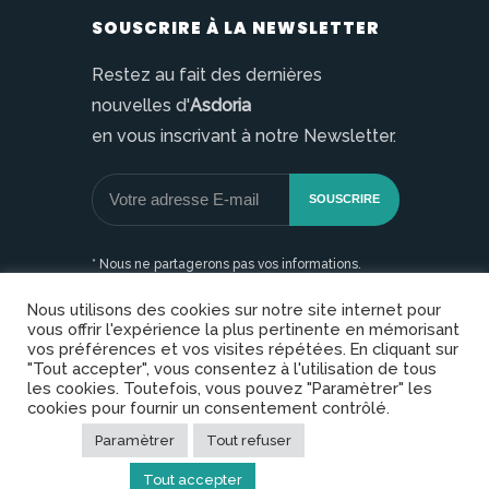
SOUSCRIRE À LA NEWSLETTER
Restez au fait des dernières
nouvelles d'
Asdoria
en vous inscrivant à notre Newsletter.
* Nous ne partagerons pas vos informations.
Nous utilisons des cookies sur notre site internet pour
vous offrir l'expérience la plus pertinente en mémorisant
vos préférences et vos visites répétées. En cliquant sur
"Tout accepter", vous consentez à l'utilisation de tous
les cookies. Toutefois, vous pouvez "Paramètrer" les
cookies pour fournir un consentement contrôlé.
Copyright © Asdoria. Tous droits réservés |
Mentions légales
|
Plan du site
|
Politique de
Paramètrer
Tout refuser
confidentialité
Tout accepter