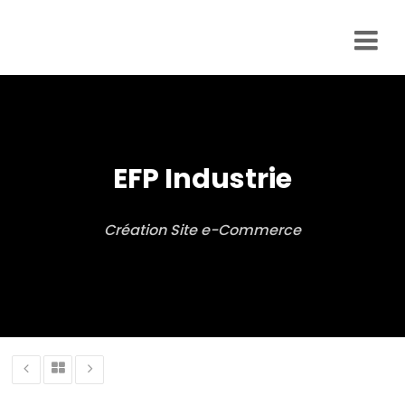
Business
accélérateur
Prestations
Site internet
EFP Industrie
eCommerce
Site
Création Site e-Commerce
internet
vitrine
Développement
d’applications
Stratégie
marketing