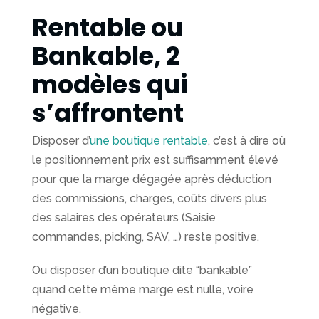
stratégie
Rentable ou
digitale
Bankable, 2
Expérience
modèles qui
Utilisateur
s’affrontent
Ingénierie
web,
Disposer d’
une boutique rentable
, c’est à dire où
eCommerce,
le positionnement prix est suffisamment élevé
lab
pour que la marge dégagée après déduction
Marketplaces
des commissions, charges, coûts divers plus
des salaires des opérateurs (Saisie
Data
commandes, picking, SAV, …) reste positive.
marketing
Ou disposer d’un boutique dite “bankable”
Web
quand cette même marge est nulle, voire
marketing
négative.
et