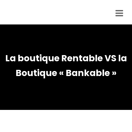
Business
accélérateur
Prestations
Site internet
La boutique Rentable VS la
eCommerce
Boutique « Bankable »
Site
internet
vitrine
Développement
d’applications
Stratégie
marketing