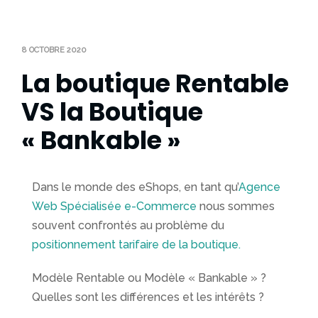
digitale
Référencement
naturel SEO
8 OCTOBRE 2020
La boutique Rentable
Communication
VS la Boutique
digitale
« Bankable »
Identité
visuelle et
charte
graphique
Dans le monde des eShops, en tant qu’
Agence
Web Spécialisée e-Commerce
nous sommes
Réalisations
souvent confrontés au problème du
positionnement tarifaire de la boutique.
Expertises
Modèle Rentable ou Modèle « Bankable » ?
La
Quelles sont les différences et les intérêts ?
marque,
une