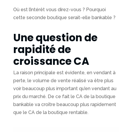
espaces
Où est l’intérêt vous direz-vous ? Pourquoi
d’achats
cette seconde boutique serait-elle bankable ?
Digitalisation
d’entreprise
Une question de
rapidité de
Actualités
croissance CA
Contact
La raison principale est évidente, en vendant à
Qui
sommes
perte, le volume de vente réalisé va être plus
nous
voir beaucoup plus important qu’en vendant au
prix du marché. De ce fait le CA de la boutique
bankable va croître beaucoup plus rapidement
que le CA de la boutique rentable.